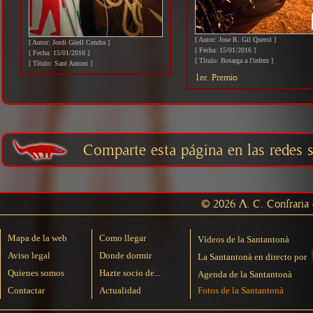
[ Autor: Jose R. Gil Querol ]
[ Autor: Jordi Güell Cendra ]
[ Fecha: 15/01/2016 ]
[ Fecha: 15/01/2016 ]
[ Título: Botarga a l'infern ]
[ Título: Sant Antoni ]
1er. Premio
Comparte esta página en las redes s
© 2026 A. C. Confraria d
Mapa de la web
Como llegar
Vídeos de la Santantonà
Aviso legal
Donde dormir
La Santantonà en directo por
Quienes somos
Hazte socio de...
Agenda de la Santantonà
Contactar
Actualidad
Fotos de la Santantonà