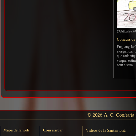
[ Publicada el 0
Concurs de
Enguany, la C
a organitzar 
que cada xique
visque; estim
com a seua.
© 2026 A. C. Confraria d
Mapa de la web
Com arribar
Vídeos de la Santantonà