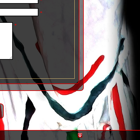
*
*
*