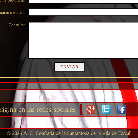
ón y provincia:
tacto o e-mail:
Consulta:
ágina en las redes sociales
© 2026 A. C. Confraria de la Santantonà de la Vila de Forcall