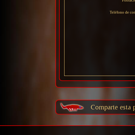
Poblaci
Teléfono de con
Comparte esta p