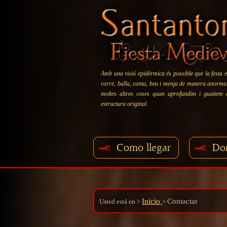
Amb una visió epidèrmica és possible que la festa e
corre, balla, canta, beu i menja de manera anormal:
moltes altres coses quan aprofundim i guaitem
estructura original.
Como llegar
Do
Inicio
Contactar
Usted está en
>
>