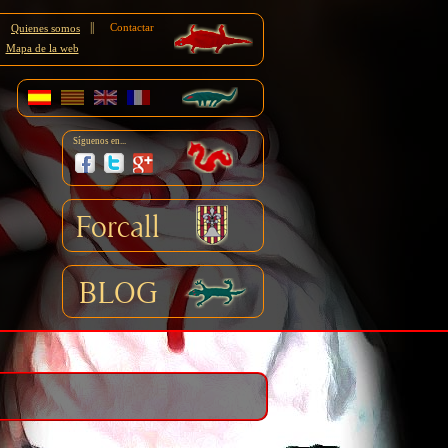
||
Contactar
Quienes somos
Mapa de la web
Síguenos en...
Forcall
BLOG