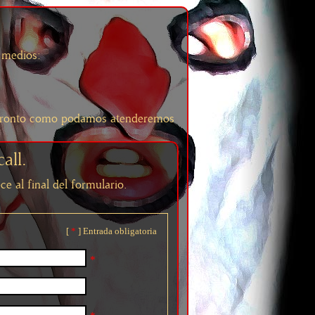
s medios:
an pronto como podamos atenderemos
all.
e al final del formulario.
[
*
] Entrada obligatoria
*