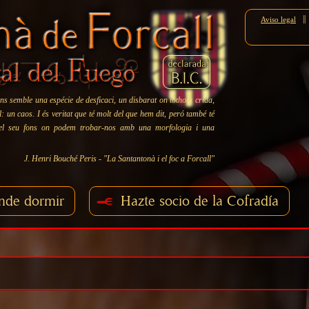
||
Aviso legal
ns semble una espécie de desficaci, un disbarat on tothom crida,
 un caos. I és veritat que té molt del que hem dit, peró també té
 el seu fons on podem trobar-nos amb una morfologia i una
J. Henri Bouché Peris - "La Santantonà i el foc a Forcall"
nde dormir
Hazte socio de la Cofradía