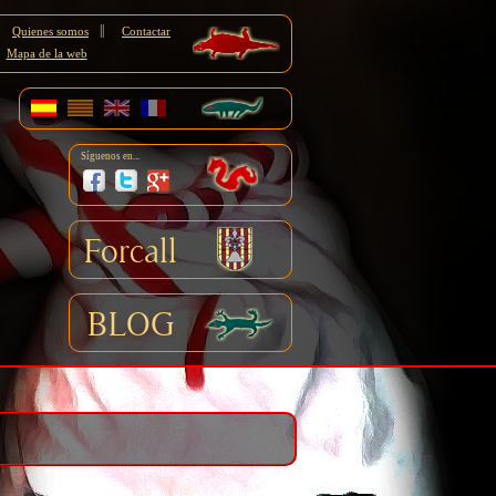
||
Quienes somos
Contactar
Mapa de la web
Síguenos en...
Forcall
BLOG