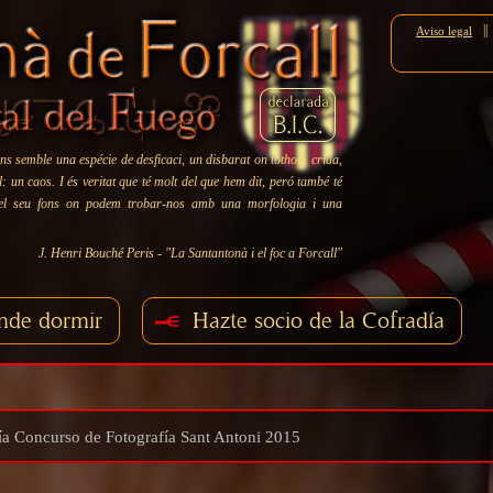
||
Aviso legal
ns semble una espécie de desficaci, un disbarat on tothom crida,
 un caos. I és veritat que té molt del que hem dit, peró també té
 el seu fons on podem trobar-nos amb una morfologia i una
J. Henri Bouché Peris - "La Santantonà i el foc a Forcall"
nde dormir
Hazte socio de la Cofradía
ía Concurso de Fotografía Sant Antoni 2015