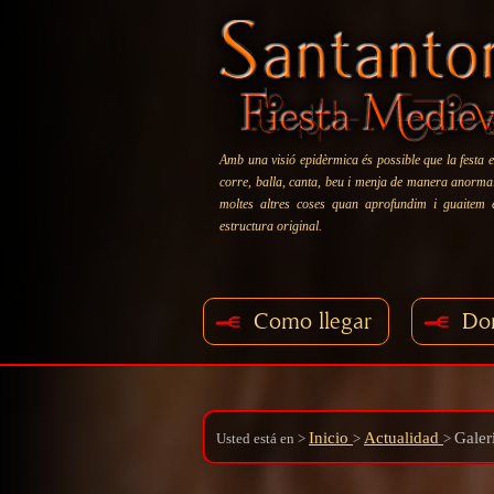
Amb una visió epidèrmica és possible que la festa e
corre, balla, canta, beu i menja de manera anormal:
moltes altres coses quan aprofundim i guaitem
estructura original.
Como llegar
Do
Inicio
Actualidad
Galer
Usted está en
>
>
>