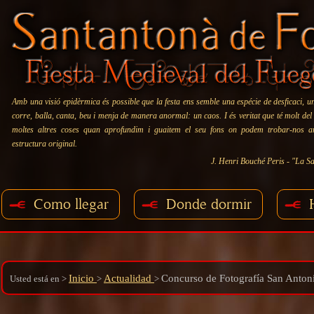
Amb una visió epidèrmica és possible que la festa ens semble una espécie de desficaci, u
corre, balla, canta, beu i menja de manera anormal: un caos. I és veritat que té molt del
moltes altres coses quan aprofundim i guaitem el seu fons on podem trobar-nos 
estructura original.
J. Henri Bouché Peris - "La Sa
Como llegar
Donde dormir
Inicio
Actualidad
Concurso de Fotografía San Anton
Usted está en
>
>
>