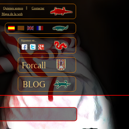
||
Quienes somos
Contactar
Mapa de la web
Síguenos en...
Forcall
BLOG