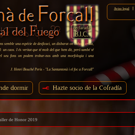
||
Aviso legal
ns semble una espécie de desficaci, un disbarat on tothom crida,
 un caos. I és veritat que té molt del que hem dit, peró també té
 el seu fons on podem trobar-nos amb una morfologia i una
J. Henri Bouché Peris - "La Santantonà i el foc a Forcall"
nde dormir
Hazte socio de la Cofradía
ller de Honor 2019