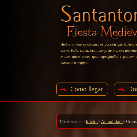
Amb una visió epidèrmica és possible que la festa e
corre, balla, canta, beu i menja de manera anormal:
moltes altres coses quan aprofundim i guaitem
estructura original.
Como llegar
Do
Inicio
Actualidad
Crema
Usted está en
>
>
>