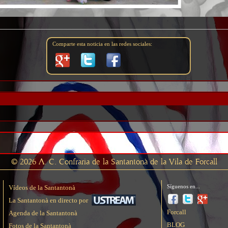
Comparte esta noticia en las redes sociales:
© 2026 A. C. Confraria de la Santantonà de la Vila de Forcall
Síguenos en...
Vídeos de la Santantonà
La Santantonà en directo por
Forcall
Agenda de la Santantonà
BLOG
Fotos de la Santantonà